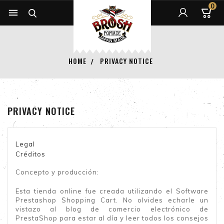
0


HOME
PRIVACY NOTICE
PRIVACY NOTICE
Legal
Créditos
Concepto y producción:
Esta tienda online fue creada utilizando el
Software
Prestashop Shopping Cart
. No olvides echarle un
vistazo al
blog de comercio electrónico
de
PrestaShop para estar al día y leer todos los consejos