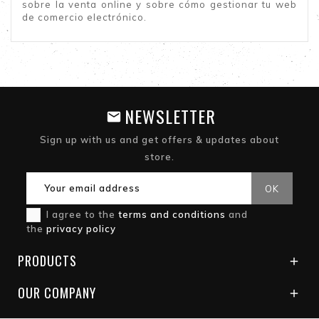
sobre la venta online y sobre cómo gestionar tu web
de comercio electrónico.
NEWSLETTER
Sign up with us and get offers & updates about
store.
I agree to the
terms and conditions
and
the
privacy policy
PRODUCTS

OUR COMPANY
