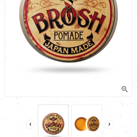

‹
›