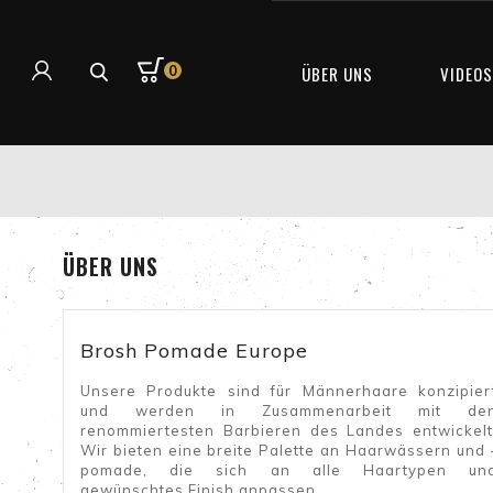
0
ÜBER UNS
VIDEO
ÜBER UNS
Brosh Pomade Europe
Unsere Produkte sind für Männerhaare konzipier
und werden in Zusammenarbeit mit de
renommiertesten Barbieren des Landes entwickelt
Wir bieten eine breite Palette an Haarwässern und 
pomade, die sich an alle Haartypen un
gewünschtes Finish anpassen.