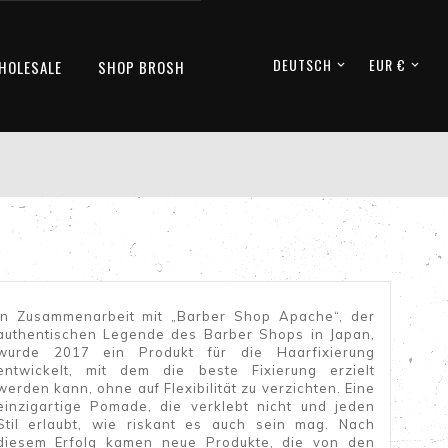
DEUTSCH
EUR €
HOLESALE
SHOP BROSH


In Zusammenarbeit mit „Barber Shop Apache“, der
authentischen Legende des Barber Shops in Japan,
wurde 2017 ein Produkt für die Haarfixierung
entwickelt, mit dem die beste Fixierung erzielt
werden kann, ohne auf Flexibilität zu verzichten. Eine
einzigartige Pomade, die verklebt nicht und jeden
Stil erlaubt, wie riskant es auch sein mag. Nach
diesem Erfolg kamen neue Produkte, die von den